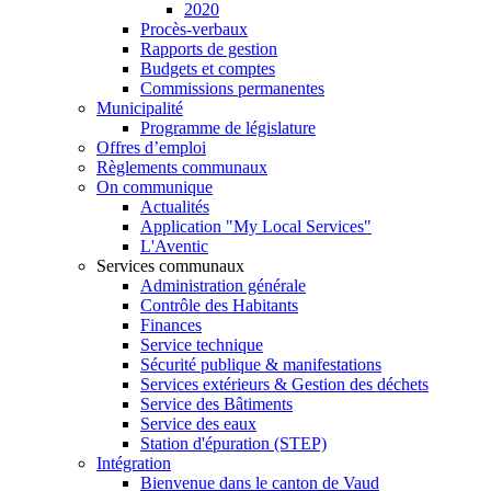
2020
Procès-verbaux
Rapports de gestion
Budgets et comptes
Commissions permanentes
Municipalité
Programme de législature
Offres d’emploi
Règlements communaux
On communique
Actualités
Application "My Local Services"
L'Aventic
Services communaux
Administration générale
Contrôle des Habitants
Finances
Service technique
Sécurité publique & manifestations
Services extérieurs & Gestion des déchets
Service des Bâtiments
Service des eaux
Station d'épuration (STEP)
Intégration
Bienvenue dans le canton de Vaud