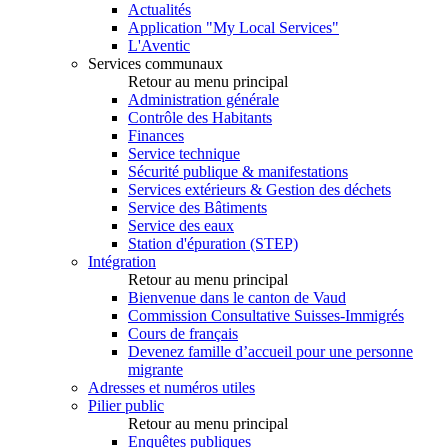
Actualités
Application "My Local Services"
L'Aventic
Services communaux
Retour au menu principal
Administration générale
Contrôle des Habitants
Finances
Service technique
Sécurité publique & manifestations
Services extérieurs & Gestion des déchets
Service des Bâtiments
Service des eaux
Station d'épuration (STEP)
Intégration
Retour au menu principal
Bienvenue dans le canton de Vaud
Commission Consultative Suisses-Immigrés
Cours de français
Devenez famille d’accueil pour une personne
migrante
Adresses et numéros utiles
Pilier public
Retour au menu principal
Enquêtes publiques