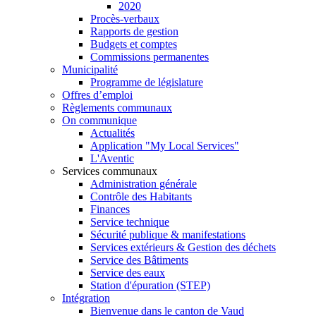
2020
Procès-verbaux
Rapports de gestion
Budgets et comptes
Commissions permanentes
Municipalité
Programme de législature
Offres d’emploi
Règlements communaux
On communique
Actualités
Application "My Local Services"
L'Aventic
Services communaux
Administration générale
Contrôle des Habitants
Finances
Service technique
Sécurité publique & manifestations
Services extérieurs & Gestion des déchets
Service des Bâtiments
Service des eaux
Station d'épuration (STEP)
Intégration
Bienvenue dans le canton de Vaud