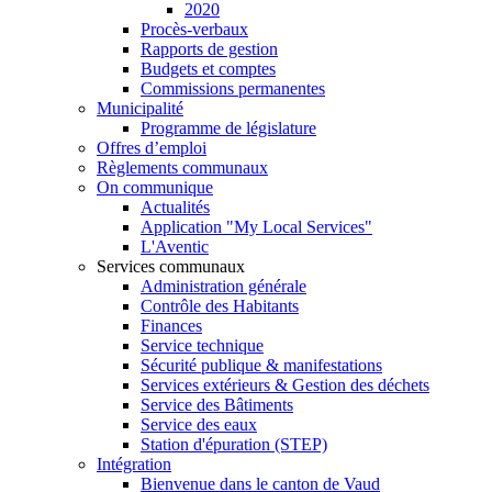
2020
Procès-verbaux
Rapports de gestion
Budgets et comptes
Commissions permanentes
Municipalité
Programme de législature
Offres d’emploi
Règlements communaux
On communique
Actualités
Application "My Local Services"
L'Aventic
Services communaux
Administration générale
Contrôle des Habitants
Finances
Service technique
Sécurité publique & manifestations
Services extérieurs & Gestion des déchets
Service des Bâtiments
Service des eaux
Station d'épuration (STEP)
Intégration
Bienvenue dans le canton de Vaud