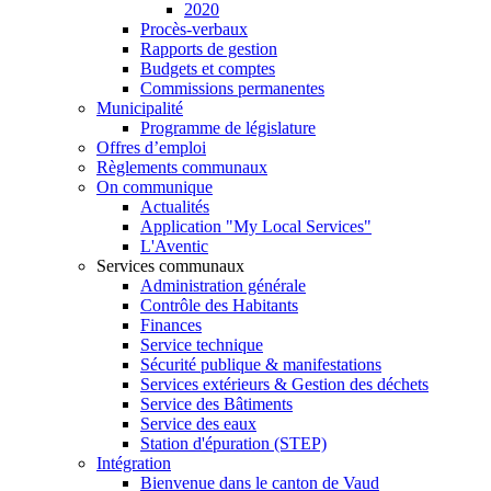
2020
Procès-verbaux
Rapports de gestion
Budgets et comptes
Commissions permanentes
Municipalité
Programme de législature
Offres d’emploi
Règlements communaux
On communique
Actualités
Application "My Local Services"
L'Aventic
Services communaux
Administration générale
Contrôle des Habitants
Finances
Service technique
Sécurité publique & manifestations
Services extérieurs & Gestion des déchets
Service des Bâtiments
Service des eaux
Station d'épuration (STEP)
Intégration
Bienvenue dans le canton de Vaud