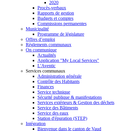
2020
Procès-verbaux
Rapports de gestion
Budgets et comptes
Commissions permanentes
Municipalité
Programme de législature
Offres d’emploi
Règlements communaux
On communique
Actualités
Application "My Local Services"
L'Aventic
Services communaux
Administration générale
Contrôle des Habitants
Finances
Service technique
Sécurité publique & manifestations
Services extérieurs & Gestion des déchets
Service des Bâtiments
Service des eaux
Station d'épuration (STEP)
Intégration
Bienvenue dans le canton de Vaud