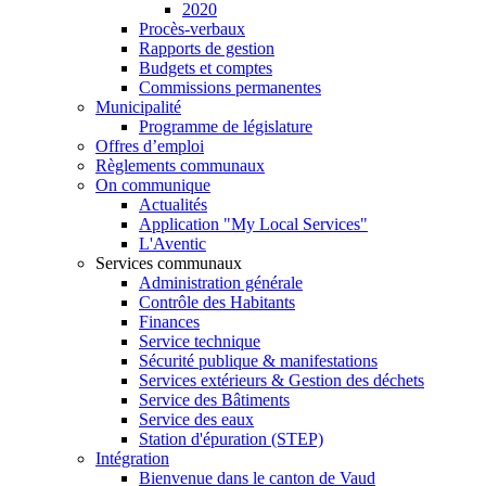
2020
Procès-verbaux
Rapports de gestion
Budgets et comptes
Commissions permanentes
Municipalité
Programme de législature
Offres d’emploi
Règlements communaux
On communique
Actualités
Application "My Local Services"
L'Aventic
Services communaux
Administration générale
Contrôle des Habitants
Finances
Service technique
Sécurité publique & manifestations
Services extérieurs & Gestion des déchets
Service des Bâtiments
Service des eaux
Station d'épuration (STEP)
Intégration
Bienvenue dans le canton de Vaud