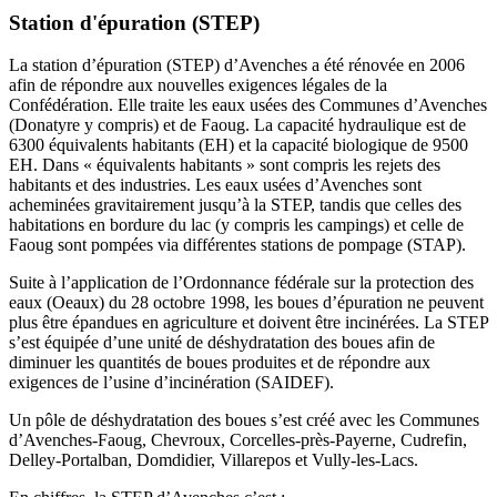
Station d'épuration (STEP)
La station d’épuration (STEP) d’Avenches a été rénovée en 2006
afin de répondre aux nouvelles exigences légales de la
Confédération. Elle traite les eaux usées des Communes d’Avenches
(Donatyre y compris) et de Faoug. La capacité hydraulique est de
6300 équivalents habitants (EH) et la capacité biologique de 9500
EH. Dans « équivalents habitants » sont compris les rejets des
habitants et des industries. Les eaux usées d’Avenches sont
acheminées gravitairement jusqu’à la STEP, tandis que celles des
habitations en bordure du lac (y compris les campings) et celle de
Faoug sont pompées via différentes stations de pompage (STAP).
Suite à l’application de l’Ordonnance fédérale sur la protection des
eaux (Oeaux) du 28 octobre 1998, les boues d’épuration ne peuvent
plus être épandues en agriculture et doivent être incinérées. La STEP
s’est équipée d’une unité de déshydratation des boues afin de
diminuer les quantités de boues produites et de répondre aux
exigences de l’usine d’incinération (SAIDEF).
Un pôle de déshydratation des boues s’est créé avec les Communes
d’Avenches-Faoug, Chevroux, Corcelles-près-Payerne, Cudrefin,
Delley-Portalban, Domdidier, Villarepos et Vully-les-Lacs.