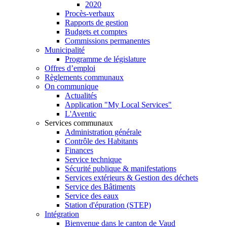
2020
Procès-verbaux
Rapports de gestion
Budgets et comptes
Commissions permanentes
Municipalité
Programme de législature
Offres d’emploi
Règlements communaux
On communique
Actualités
Application "My Local Services"
L'Aventic
Services communaux
Administration générale
Contrôle des Habitants
Finances
Service technique
Sécurité publique & manifestations
Services extérieurs & Gestion des déchets
Service des Bâtiments
Service des eaux
Station d'épuration (STEP)
Intégration
Bienvenue dans le canton de Vaud