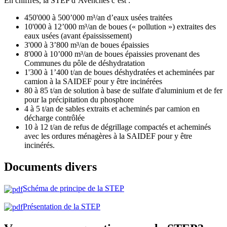
En chiffres, la STEP d’Avenches c’est :
450'000 à 500’000 m³/an d’eaux usées traitées
10'000 à 12’000 m³/an de boues (« pollution ») extraites des
eaux usées (avant épaississement)
3'000 à 3’800 m³/an de boues épaissies
8'000 à 10’000 m³/an de boues épaissies provenant des
Communes du pôle de déshydratation
1'300 à 1’400 t/an de boues déshydratées et acheminées par
camion à la SAIDEF pour y être incinérées
80 à 85 t/an de solution à base de sulfate d'aluminium et de fer
pour la précipitation du phosphore
4 à 5 t/an de sables extraits et acheminés par camion en
décharge contrôlée
10 à 12 t/an de refus de dégrillage compactés et acheminés
avec les ordures ménagères à la SAIDEF pour y être
incinérés.
Documents divers
Schéma de principe de la STEP
Présentation de la STEP