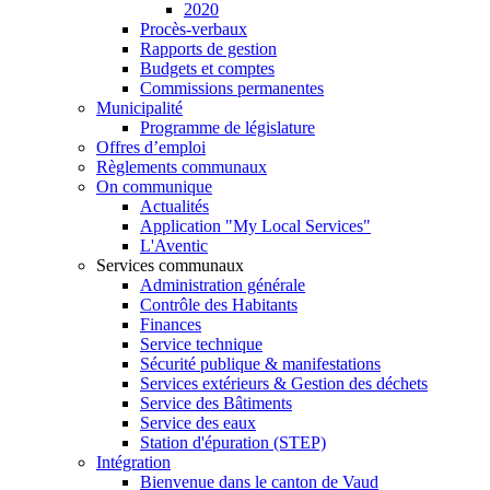
2020
Procès-verbaux
Rapports de gestion
Budgets et comptes
Commissions permanentes
Municipalité
Programme de législature
Offres d’emploi
Règlements communaux
On communique
Actualités
Application "My Local Services"
L'Aventic
Services communaux
Administration générale
Contrôle des Habitants
Finances
Service technique
Sécurité publique & manifestations
Services extérieurs & Gestion des déchets
Service des Bâtiments
Service des eaux
Station d'épuration (STEP)
Intégration
Bienvenue dans le canton de Vaud