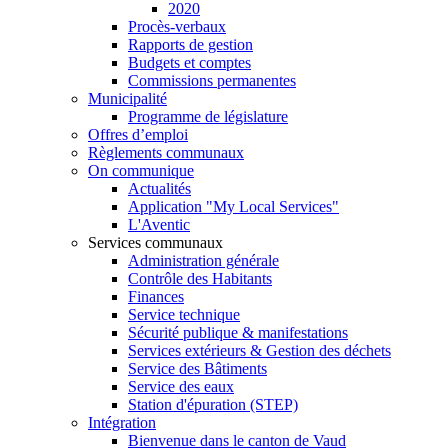
2020
Procès-verbaux
Rapports de gestion
Budgets et comptes
Commissions permanentes
Municipalité
Programme de législature
Offres d’emploi
Règlements communaux
On communique
Actualités
Application "My Local Services"
L'Aventic
Services communaux
Administration générale
Contrôle des Habitants
Finances
Service technique
Sécurité publique & manifestations
Services extérieurs & Gestion des déchets
Service des Bâtiments
Service des eaux
Station d'épuration (STEP)
Intégration
Bienvenue dans le canton de Vaud