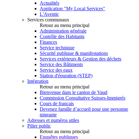
Actualités
Application "My Local Services"
L'Aventic
Services communaux
Retour au menu principal
Administration générale
Contrôle des Habitants
Finances
Service technique
Sécurité publique & manifestations
Services extérieurs & Gestion des déchets
Service des Bâtiments
Service des eaux
Station d'épuration (STEP)
Intégration
Retour au menu principal
Bienvenue dans le canton de Vaud
Commission Consultative Suisses-Immigrés
Cours de français
Devenez famille d’accueil pour une personne
migrante
Adresses et numéros utiles
Pilier public
Retour au menu principal
Enquêtes publiques