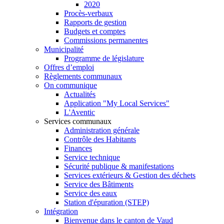
2020
Procès-verbaux
Rapports de gestion
Budgets et comptes
Commissions permanentes
Municipalité
Programme de législature
Offres d’emploi
Règlements communaux
On communique
Actualités
Application "My Local Services"
L'Aventic
Services communaux
Administration générale
Contrôle des Habitants
Finances
Service technique
Sécurité publique & manifestations
Services extérieurs & Gestion des déchets
Service des Bâtiments
Service des eaux
Station d'épuration (STEP)
Intégration
Bienvenue dans le canton de Vaud