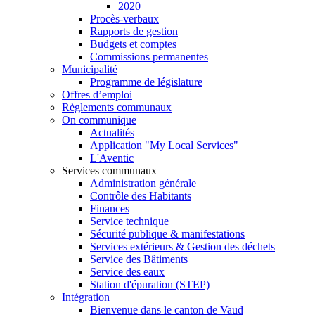
2020
Procès-verbaux
Rapports de gestion
Budgets et comptes
Commissions permanentes
Municipalité
Programme de législature
Offres d’emploi
Règlements communaux
On communique
Actualités
Application "My Local Services"
L'Aventic
Services communaux
Administration générale
Contrôle des Habitants
Finances
Service technique
Sécurité publique & manifestations
Services extérieurs & Gestion des déchets
Service des Bâtiments
Service des eaux
Station d'épuration (STEP)
Intégration
Bienvenue dans le canton de Vaud