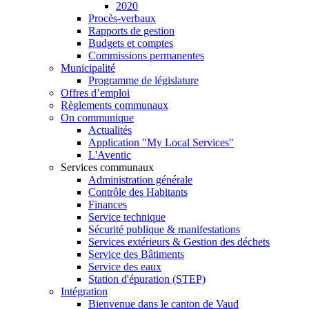
2020
Procès-verbaux
Rapports de gestion
Budgets et comptes
Commissions permanentes
Municipalité
Programme de législature
Offres d’emploi
Règlements communaux
On communique
Actualités
Application "My Local Services"
L'Aventic
Services communaux
Administration générale
Contrôle des Habitants
Finances
Service technique
Sécurité publique & manifestations
Services extérieurs & Gestion des déchets
Service des Bâtiments
Service des eaux
Station d'épuration (STEP)
Intégration
Bienvenue dans le canton de Vaud