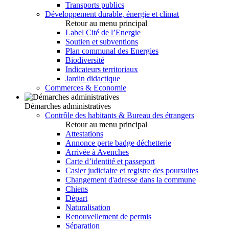
Transports publics
Développement durable, énergie et climat
Retour au menu principal
Label Cité de l’Energie
Soutien et subventions
Plan communal des Energies
Biodiversité
Indicateurs territoriaux
Jardin didactique
Commerces & Economie
Démarches administratives
Contrôle des habitants & Bureau des étrangers
Retour au menu principal
Attestations
Annonce perte badge déchetterie
Arrivée à Avenches
Carte d’identité et passeport
Casier judiciaire et registre des poursuites
Changement d'adresse dans la commune
Chiens
Départ
Naturalisation
Renouvellement de permis
Séparation