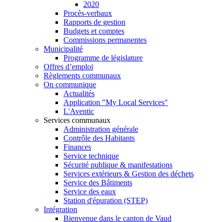
2020
Procès-verbaux
Rapports de gestion
Budgets et comptes
Commissions permanentes
Municipalité
Programme de législature
Offres d’emploi
Règlements communaux
On communique
Actualités
Application "My Local Services"
L'Aventic
Services communaux
Administration générale
Contrôle des Habitants
Finances
Service technique
Sécurité publique & manifestations
Services extérieurs & Gestion des déchets
Service des Bâtiments
Service des eaux
Station d'épuration (STEP)
Intégration
Bienvenue dans le canton de Vaud