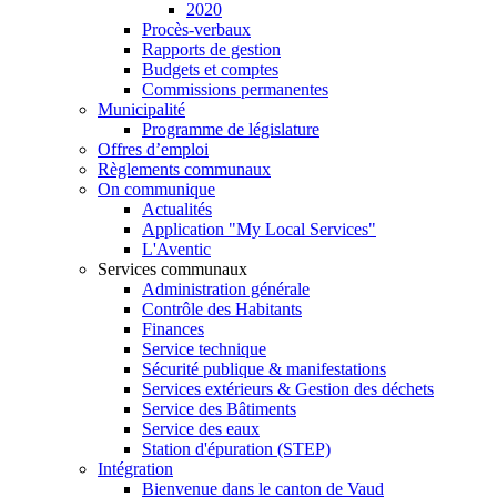
2020
Procès-verbaux
Rapports de gestion
Budgets et comptes
Commissions permanentes
Municipalité
Programme de législature
Offres d’emploi
Règlements communaux
On communique
Actualités
Application "My Local Services"
L'Aventic
Services communaux
Administration générale
Contrôle des Habitants
Finances
Service technique
Sécurité publique & manifestations
Services extérieurs & Gestion des déchets
Service des Bâtiments
Service des eaux
Station d'épuration (STEP)
Intégration
Bienvenue dans le canton de Vaud