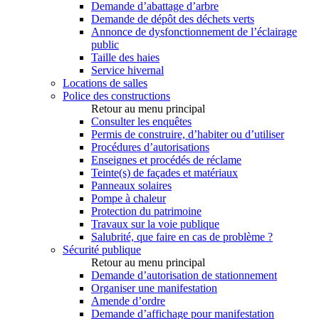
Demande d’abattage d’arbre
Demande de dépôt des déchets verts
Annonce de dysfonctionnement de l’éclairage
public
Taille des haies
Service hivernal
Locations de salles
Police des constructions
Retour au menu principal
Consulter les enquêtes
Permis de construire, d’habiter ou d’utiliser
Procédures d’autorisations
Enseignes et procédés de réclame
Teinte(s) de façades et matériaux
Panneaux solaires
Pompe à chaleur
Protection du patrimoine
Travaux sur la voie publique
Salubrité, que faire en cas de problème ?
Sécurité publique
Retour au menu principal
Demande d’autorisation de stationnement
Organiser une manifestation
Amende d’ordre
Demande d’affichage pour manifestation