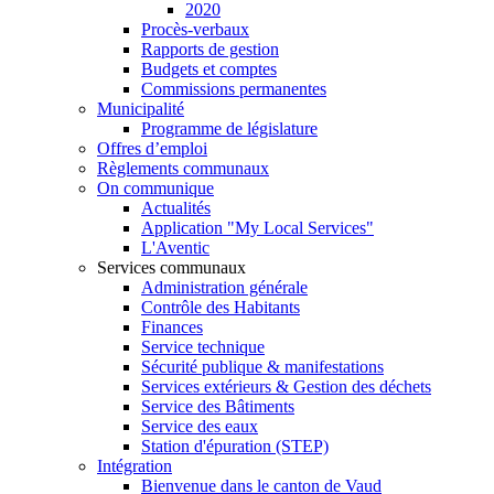
2020
Procès-verbaux
Rapports de gestion
Budgets et comptes
Commissions permanentes
Municipalité
Programme de législature
Offres d’emploi
Règlements communaux
On communique
Actualités
Application "My Local Services"
L'Aventic
Services communaux
Administration générale
Contrôle des Habitants
Finances
Service technique
Sécurité publique & manifestations
Services extérieurs & Gestion des déchets
Service des Bâtiments
Service des eaux
Station d'épuration (STEP)
Intégration
Bienvenue dans le canton de Vaud