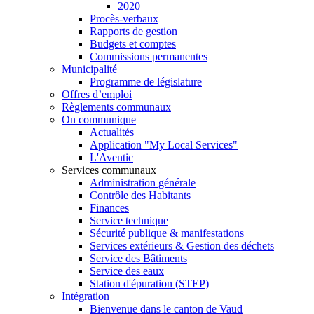
2020
Procès-verbaux
Rapports de gestion
Budgets et comptes
Commissions permanentes
Municipalité
Programme de législature
Offres d’emploi
Règlements communaux
On communique
Actualités
Application "My Local Services"
L'Aventic
Services communaux
Administration générale
Contrôle des Habitants
Finances
Service technique
Sécurité publique & manifestations
Services extérieurs & Gestion des déchets
Service des Bâtiments
Service des eaux
Station d'épuration (STEP)
Intégration
Bienvenue dans le canton de Vaud