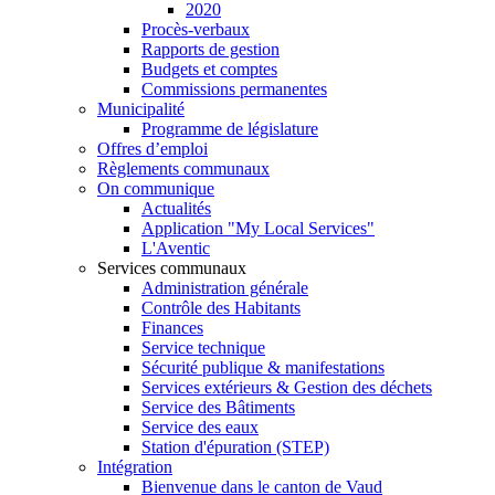
2020
Procès-verbaux
Rapports de gestion
Budgets et comptes
Commissions permanentes
Municipalité
Programme de législature
Offres d’emploi
Règlements communaux
On communique
Actualités
Application "My Local Services"
L'Aventic
Services communaux
Administration générale
Contrôle des Habitants
Finances
Service technique
Sécurité publique & manifestations
Services extérieurs & Gestion des déchets
Service des Bâtiments
Service des eaux
Station d'épuration (STEP)
Intégration
Bienvenue dans le canton de Vaud