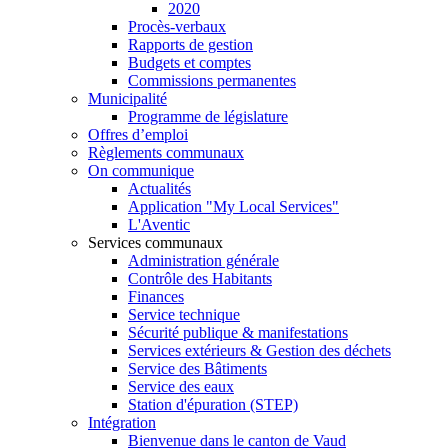
2020
Procès-verbaux
Rapports de gestion
Budgets et comptes
Commissions permanentes
Municipalité
Programme de législature
Offres d’emploi
Règlements communaux
On communique
Actualités
Application "My Local Services"
L'Aventic
Services communaux
Administration générale
Contrôle des Habitants
Finances
Service technique
Sécurité publique & manifestations
Services extérieurs & Gestion des déchets
Service des Bâtiments
Service des eaux
Station d'épuration (STEP)
Intégration
Bienvenue dans le canton de Vaud