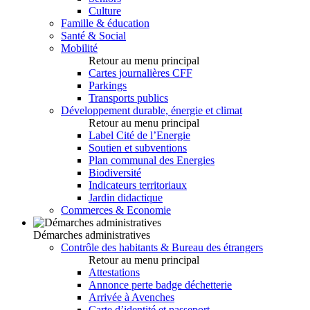
Culture
Famille & éducation
Santé & Social
Mobilité
Retour au menu principal
Cartes journalières CFF
Parkings
Transports publics
Développement durable, énergie et climat
Retour au menu principal
Label Cité de l’Energie
Soutien et subventions
Plan communal des Energies
Biodiversité
Indicateurs territoriaux
Jardin didactique
Commerces & Economie
Démarches administratives
Contrôle des habitants & Bureau des étrangers
Retour au menu principal
Attestations
Annonce perte badge déchetterie
Arrivée à Avenches
Carte d’identité et passeport