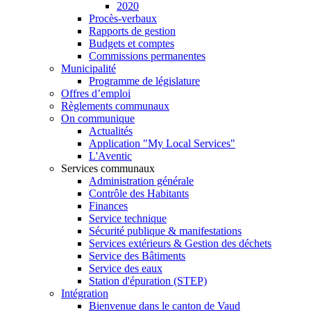
2020
Procès-verbaux
Rapports de gestion
Budgets et comptes
Commissions permanentes
Municipalité
Programme de législature
Offres d’emploi
Règlements communaux
On communique
Actualités
Application "My Local Services"
L'Aventic
Services communaux
Administration générale
Contrôle des Habitants
Finances
Service technique
Sécurité publique & manifestations
Services extérieurs & Gestion des déchets
Service des Bâtiments
Service des eaux
Station d'épuration (STEP)
Intégration
Bienvenue dans le canton de Vaud