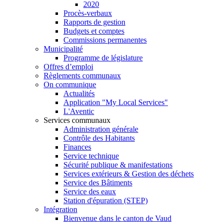
2020
Procès-verbaux
Rapports de gestion
Budgets et comptes
Commissions permanentes
Municipalité
Programme de législature
Offres d’emploi
Règlements communaux
On communique
Actualités
Application "My Local Services"
L'Aventic
Services communaux
Administration générale
Contrôle des Habitants
Finances
Service technique
Sécurité publique & manifestations
Services extérieurs & Gestion des déchets
Service des Bâtiments
Service des eaux
Station d'épuration (STEP)
Intégration
Bienvenue dans le canton de Vaud