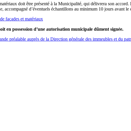
matériaux doit être présenté à la Municipalité, qui délivrera son accord
que, accompagné d’éventuels échantillons au minimum 10 jours avant le 
de façades et matériaux
oit en possession d’une autorisation municipale dûment signée.
ande préalable auprès de la Direction générale des immeubles et du pat